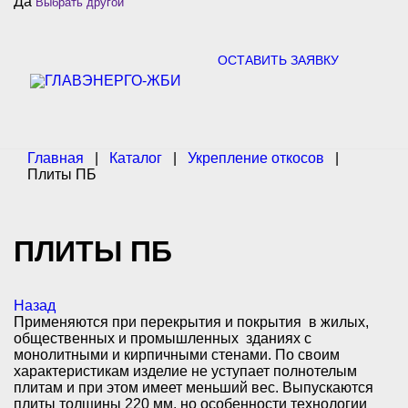
Да
Выбрать другой
c
h
f
o
ОСТАВИТЬ ЗАЯВКУ
r
:
Главная
|
Каталог
|
Укрепление откосов
|
Плиты ПБ
ПЛИТЫ ПБ
Назад
Применяются при перекрытия и покрытия в жилых,
общественных и промышленных зданиях с
монолитными и кирпичными стенами. По своим
характеристикам изделие не уступает полнотелым
плитам и при этом имеет меньший вес. Выпускаются
плиты толщины 220 мм, но особенности технологии