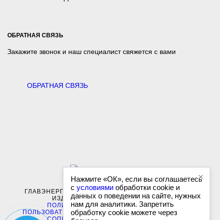
ОБРАТНАЯ СВЯЗЬ
Закажите звонок и наш специалист свяжется с вами
ОБРАТНАЯ СВЯЗЬ
×
Нажмите «ОК», если вы соглашаетесь
с
условиями
обработки cookie и
ГЛАВЭНЕРГО-ЖБИ - ПОСТАВКИ ЖЕЛЕЗОБЕТОННЫХ
данных о поведении на сайте, нужных
ИЗДЕЛИЙ. ВСЕ ПРАВА ЗАЩИЩЕНЫ
нам для аналитики. Запретить
ПОЛИТИКА КОНФИДЕНЦИАЛЬНОСТИ
|
обработку cookie можете через
ПОЛЬЗОВАТЕЛЬСКОЕ СОГЛАШЕНИЕ
|
РАЗРАБОТКА И
СОПРОВОЖДЕНИЕ САЙТА: ANYKEY-IT