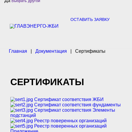
Да
Выбрать другой
c
h
f
o
ОСТАВИТЬ ЗАЯВКУ
r
:
Главная
|
Документация
|
Сертификаты
СЕРТИФИКАТЫ
Сертификат соответствия ЖБИ
Сертификат соответствия фундаменты
Сертификат соответствия Элементы
подстанций
Реестр поверенных организаций
Реестр поверенных организаций
Приложение