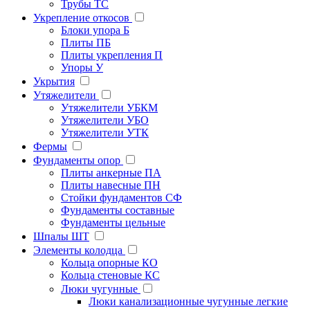
Трубы ТС
Укрепление откосов
Блоки упора Б
Плиты ПБ
Плиты укрепления П
Упоры У
Укрытия
Утяжелители
Утяжелители УБКМ
Утяжелители УБО
Утяжелители УТК
Фермы
Фундаменты опор
Плиты анкерные ПА
Плиты навесные ПН
Стойки фундаментов СФ
Фундаменты составные
Фундаменты цельные
Шпалы ШТ
Элементы колодца
Кольца опорные КО
Кольца стеновые КС
Люки чугунные
Люки канализационные чугунные легкие