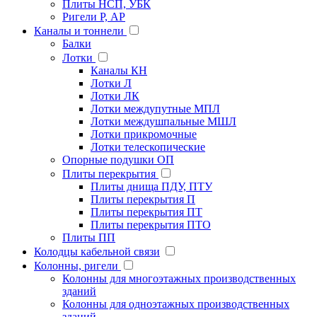
Плиты НСП, УБК
Ригели Р, АР
Каналы и тоннели
Балки
Лотки
Каналы КН
Лотки Л
Лотки ЛК
Лотки междупутные МПЛ
Лотки междушпальные МШЛ
Лотки прикромочные
Лотки телескопические
Опорные подушки ОП
Плиты перекрытия
Плиты днища ПДУ, ПТУ
Плиты перекрытия П
Плиты перекрытия ПТ
Плиты перекрытия ПТО
Плиты ПП
Колодцы кабельной связи
Колонны, ригели
Колонны для многоэтажных производственных
зданий
Колонны для одноэтажных производственных
зданий