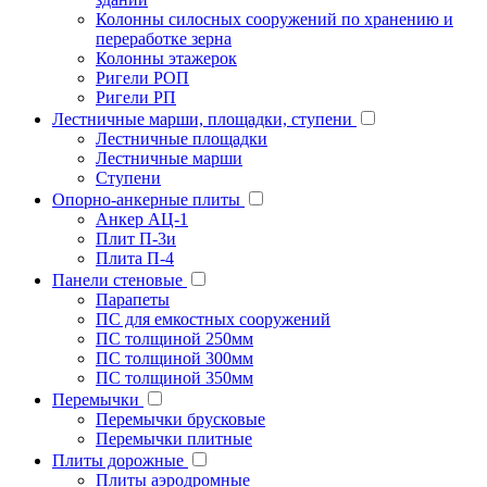
Колонны силосных сооружений по хранению и
переработке зерна
Колонны этажерок
Ригели РОП
Ригели РП
Лестничные марши, площадки, ступени
Лестничные площадки
Лестничные марши
Ступени
Опорно-анкерные плиты
Анкер АЦ-1
Плит П-3и
Плита П-4
Панели стеновые
Парапеты
ПС для емкостных сооружений
ПС толщиной 250мм
ПС толщиной 300мм
ПС толщиной 350мм
Перемычки
Перемычки брусковые
Перемычки плитные
Плиты дорожные
Плиты аэродромные