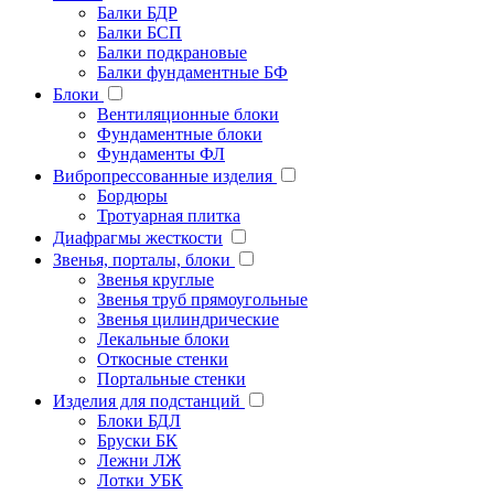
Балки БДР
Балки БСП
Балки подкрановые
Балки фундаментные БФ
Блоки
Вентиляционные блоки
Фундаментные блоки
Фундаменты ФЛ
Вибропрессованные изделия
Бордюры
Тротуарная плитка
Диафрагмы жесткости
Звенья, порталы, блоки
Звенья круглые
Звенья труб прямоугольные
Звенья цилиндрические
Лекальные блоки
Откосные стенки
Портальные стенки
Изделия для подстанций
Блоки БДЛ
Бруски БК
Лежни ЛЖ
Лотки УБК