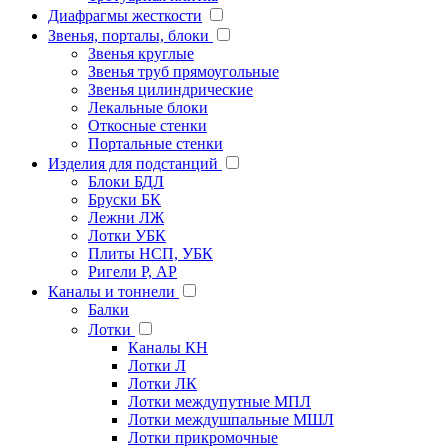
Диафрагмы жесткости
Звенья, порталы, блоки
Звенья круглые
Звенья труб прямоугольные
Звенья цилиндрические
Лекальные блоки
Откосные стенки
Портальные стенки
Изделия для подстанций
Блоки БДЛ
Бруски БК
Лежни ЛЖ
Лотки УБК
Плиты НСП, УБК
Ригели Р, АР
Каналы и тоннели
Балки
Лотки
Каналы КН
Лотки Л
Лотки ЛК
Лотки междупутные МПЛ
Лотки междушпальные МШЛ
Лотки прикромочные