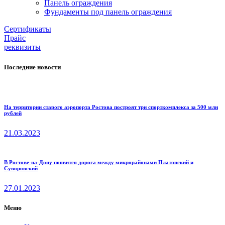
Панель ограждения
Фундаменты под панель ограждения
Cертификаты
Прайс
реквизиты
Последние новости
На территории старого аэропорта Ростова построят три спорткомплекса за 500 млн
рублей
21.03.2023
В Ростове-на-Дону появится дорога между микрорайонами Платовский и
Суворовский
27.01.2023
Меню