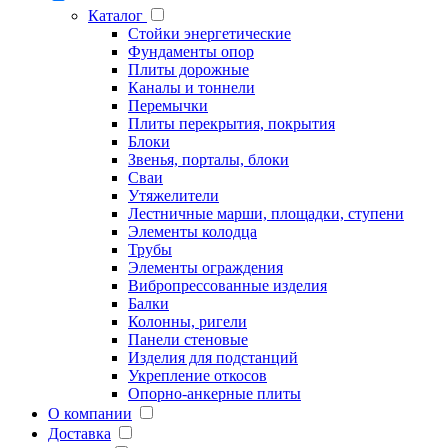
Каталог
Стойки энергетические
Фундаменты опор
Плиты дорожные
Каналы и тоннели
Перемычки
Плиты перекрытия, покрытия
Блоки
Звенья, порталы, блоки
Сваи
Утяжелители
Лестничные марши, площадки, ступени
Элементы колодца
Трубы
Элементы ограждения
Вибропрессованные изделия
Балки
Колонны, ригели
Панели стеновые
Изделия для подстанций
Укрепление откосов
Опорно-анкерные плиты
О компании
Доставка