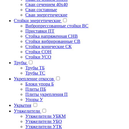
Сваи сечением 40х40
Сваи составные
Сваи энергетические
Стойки энергетические
Вибропрессованные стойки ВС
Приставки ПТ
Стойка напряженная СНВ
Стойки вибрированные СВ
Стойки конические СК
Стойки СОН
Стойки УСО
Трубы
Трубы ТБ
Трубы ТС
Укрепление откосов
Блоки упора Б
Плиты ПБ
Плиты укрепления П
Упоры У
Укрытия
Утяжелители
Утяжелители УБКМ
Утяжелители УБО
Утяжелители УТК