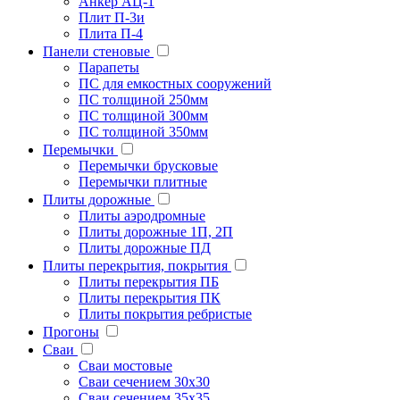
Анкер АЦ-1
Плит П-3и
Плита П-4
Панели стеновые
Парапеты
ПС для емкостных сооружений
ПС толщиной 250мм
ПС толщиной 300мм
ПС толщиной 350мм
Перемычки
Перемычки брусковые
Перемычки плитные
Плиты дорожные
Плиты аэродромные
Плиты дорожные 1П, 2П
Плиты дорожные ПД
Плиты перекрытия, покрытия
Плиты перекрытия ПБ
Плиты перекрытия ПК
Плиты покрытия ребристые
Прогоны
Сваи
Сваи мостовые
Сваи сечением 30х30
Сваи сечением 35х35